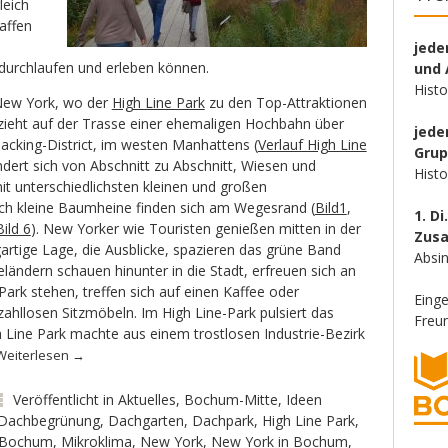
leich
affen
jede
durchlaufen und erleben können.
und 
Hist
 New York, wo der
High Line Park
zu den Top-Attraktionen
 zieht auf der Trasse einer ehemaligen Hochbahn über
jede
cking-District, im westen Manhattens (
Verlauf High Line
Gru
ndert sich von Abschnitt zu Abschnitt, Wiesen und
Hist
t unterschiedlichsten kleinen und großen
ch kleine Baumheine finden sich am Wegesrand (
Bild1
,
1. Di
Bild 6
). New Yorker wie Touristen genießen mitten in der
Zus
igartige Lage, die Ausblicke, spazieren das grüne Band
Absin
ländern schauen hinunter in die Stadt, erfreuen sich an
ark stehen, treffen sich auf einen Kaffee oder
Eing
ahllosen Sitzmöbeln. Im High Line-Park pulsiert das
Freun
h Line Park machte aus einem trostlosen Industrie-Bezirk
Weiterlesen
→
Veröffentlicht in
Aktuelles
,
Bochum-Mitte
,
Ideen
Dachbegrünung
,
Dachgarten
,
Dachpark
,
High Line Park
,
n Bochum
,
Mikroklima
,
New York
,
New York in Bochum
,