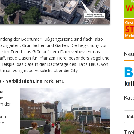
entlang der Bochumer Fußgängerzone sind flach, also
 Dachgärten, Grünflächen und Gärten. Die Begrünung von
nur im Trend, das Grün auf dem Dach verbessert das
Neu
hafft neue Oasen für Pflanzen Tiere, besonders Vögel und
 Beispiel das Café in der Dachetage des Baltz-Haus, von
 man völlig neue Ausblicke über die City.
 – Vorbild High Line Park, NYC
ie
Kat
ue
rn der
Kate
gen
Kat
lne
Tre