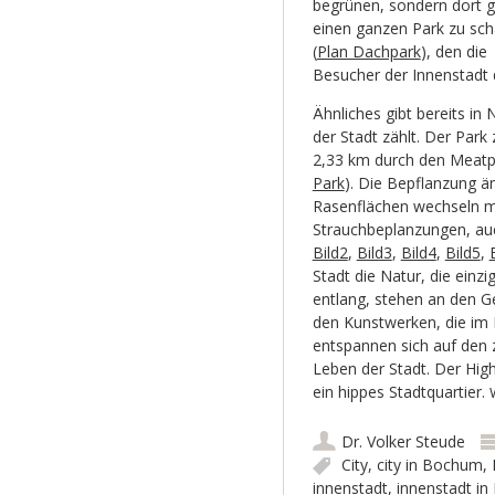
begrünen, sondern dort g
einen ganzen Park zu sch
(
Plan Dachpark
), den die
Besucher der Innenstadt 
Ähnliches gibt bereits in
der Stadt zählt. Der Park
2,33 km durch den Meatpa
Park
). Die Bepflanzung ä
Rasenflächen wechseln mi
Strauchbeplanzungen, au
Bild2
,
Bild3
,
Bild4
,
Bild5
,
Stadt die Natur, die einz
entlang, stehen an den Ge
den Kunstwerken, die im P
entspannen sich auf den z
Leben der Stadt. Der Hig
ein hippes Stadtquartier.
Dr. Volker Steude
City
,
city in Bochum
,
innenstadt
,
innenstadt i