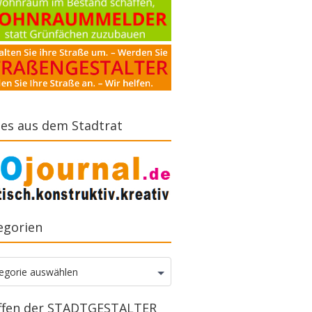
es aus dem Stadtrat
egorien
gorien
egorie auswählen
ffen der STADTGESTALTER