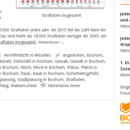
r
jede
Straftaten insgesamt
b
und 
Hist
000 Straftaten jedes Jahr. Ab 2015 fiel die Zahl dann bis
Das sind mehr als 18.000 Straftaten weniger als 2005, ein
jede
traftaten insgesamt
).
Weiterlesen
→
Gru
Hist
Veröffentlicht in
Aktuelles
angstecken
,
Bochum
,
bstahl
,
Diebstahl in Bochum
,
Gewalt
,
Gewalt in Bochum
,
1. Di
 in Bochum
,
Mord
,
Mord in Bochum
,
Plätze
,
Plätze in
Zus
 in Bochum
,
Raub
,
Raub in Bochum
,
Sicherheitsgefühl
,
Absin
tplanung
,
Stadtplanung in Bochum
,
Straftaten
,
chlag
,
Wattenscheid
Hinterlasse einen
Eing
Freun