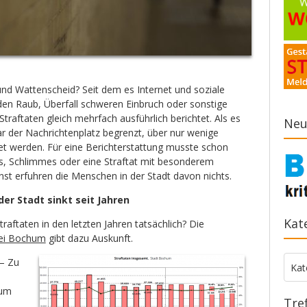
nd Wattenscheid? Seit dem es Internet und soziale
eden Raub, Überfall schweren Einbruch oder sonstige
Straftaten gleich mehrfach ausführlich berichtet. Als es
Neu
ar der Nachrichtenplatz begrenzt, über nur wenige
tet werden. Für eine Berichterstattung musste schon
, Schlimmes oder eine Straftat mit besonderem
nst erfuhren die Menschen in der Stadt davon nichts.
der Stadt sinkt seit Jahren
Kat
traftaten in den letzten Jahren tatsächlich? Die
izei Bochum
gibt dazu Auskunft.
– Zu
Kate
Kat
hum
Tre