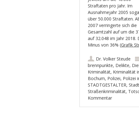
Straftaten pro Jahr. Im
Ausnahmejahr 2005 soga
über 50.000 Straftaten. A
2007 verringerte sich die
Gesamtzahl auf um die 37.
auf 32.048 im Jahr 2018. 
Minus von 36% (
Grafik S
Dr. Volker Steude
brennpunkte
,
Delikte
,
Die
Kriminalität
,
Kriminalität
Bochum
,
Polizei
,
Polizei
STADTGESTALTER
,
Stad
Straßenkriminalität
,
Tots
Kommentar
Artikel-Navigation