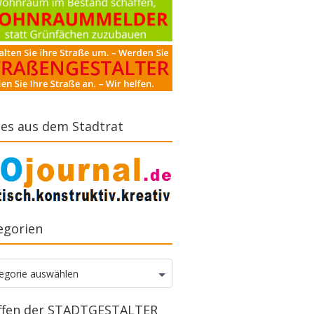
es aus dem Stadtrat
egorien
gorien
egorie auswählen
ffen der STADTGESTALTER