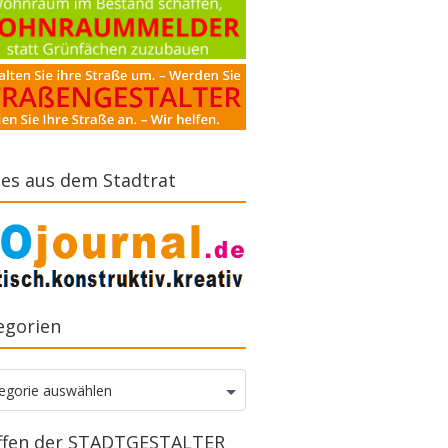
es aus dem Stadtrat
egorien
gorien
egorie auswählen
ffen der STADTGESTALTER