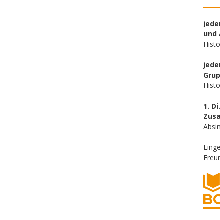
jede
und 
Hist
jede
Gru
Hist
1. Di
Zus
Absin
Eing
Freun