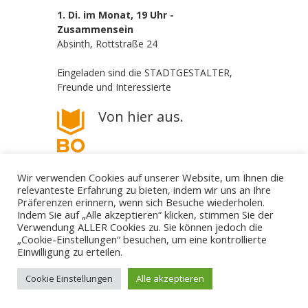
1. Di. im Monat, 19 Uhr -
Zusammensein
Absinth, Rottstraße 24
Eingeladen sind die STADTGESTALTER,
Freunde und Interessierte
Von hier aus.
Wir verwenden Cookies auf unserer Website, um Ihnen die
relevanteste Erfahrung zu bieten, indem wir uns an Ihre
Präferenzen erinnern, wenn sich Besuche wiederholen.
Indem Sie auf „Alle akzeptieren“ klicken, stimmen Sie der
Verwendung ALLER Cookies zu. Sie können jedoch die
„Cookie-Einstellungen“ besuchen, um eine kontrollierte
Die STADTGESTALTER - politisch aber parteilos
Einwilligung zu erteilen.
Gestalte deine Stadt. - Für Bürgerbeteiligung! - Gegen
Filz und Klüngel.
mail@die-stadtgestalter.de
Cookie Einstellungen
Alle akzeptieren
↑