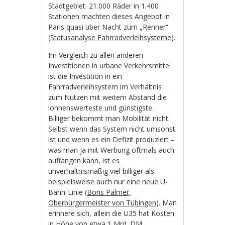
Stadtgebiet. 21.000 Räder in 1.400
Stationen machten dieses Angebot in
Paris quasi über Nacht zum „Renner“
(
Statusanalyse Fahrradverleihsysteme
).
Im Vergleich zu allen anderen
Investitionen in urbane Verkehrsmittel
ist die Investition in ein
Fahrradverleihsystem im Verhältnis
zum Nutzen mit weitem Abstand die
lohnenswerteste und günstigste.
Billiger bekommt man Mobilität nicht.
Selbst wenn das System nicht umsonst
ist und wenn es ein Defizit produziert –
was man ja mit Werbung oftmals auch
auffangen kann, ist es
unverhältnismäßig viel billiger als
beispielsweise auch nur eine neue U-
Bahn-Linie (
Boris Palmer,
Oberbürgermeister von Tübingen
). Man
erinnere sich, allein die U35 hat Kosten
in Höhe von etwa 1 Mrd. DM