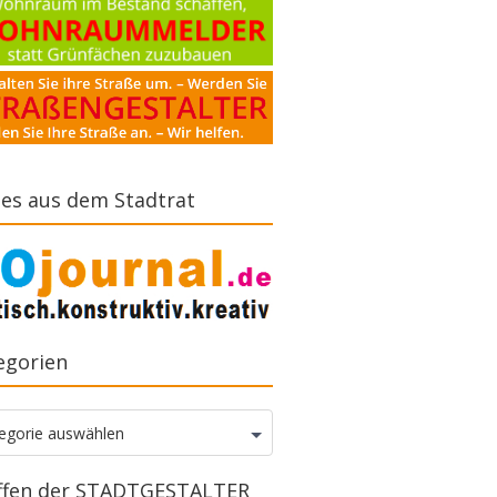
es aus dem Stadtrat
egorien
gorien
egorie auswählen
ffen der STADTGESTALTER