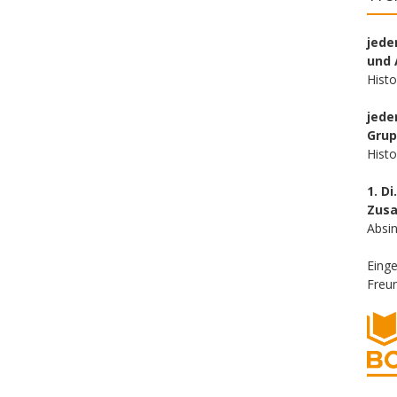
jede
und 
Hist
jede
Gru
Hist
1. Di
Zus
Absin
Eing
Freun