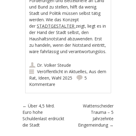
Forderungen und Bettelbriefe an Land
und Bund zu stellen, hilft da wenig.
Stadt und Politik müssen selbst tätig
werden. Wie das Konzept
der
STADTGESTALTER
zeigt, liegt es in
der Hand der Stadt selbst, den
Haushaltsnotstand abzuwenden. Erst
zu handeln, wenn der Notstand eintritt,
wäre fahrlässig und verantwortungslos.
Dr. Volker Steude
Veröffentlicht in
Aktuelles
,
Aus dem
Rat
,
Ideen
,
Wahl 2025
5
Kommentare
Artikel-Navigation
←
Über 4,5 Mrd.
Wattenscheider
Euro hohe
Trauma – 5
Schuldenlast erdrückt
Jahrzehnte
die Stadt
Eingemeindung
→