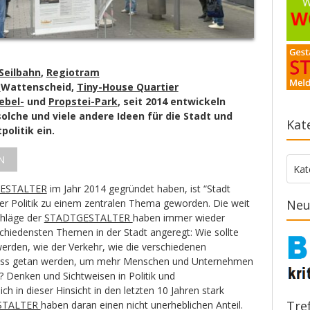
Seilbahn
,
Regiotram
s
Wattenscheid,
Tiny-House Quartier
ebel-
und
Propstei-Park
, seit 2014 entwickeln
solche und viele andere Ideen für die Stadt und
Kat
politik ein.
N
Kate
Kat
ESTALTER
im Jahr 2014 gegründet haben, ist “Stadt
er Politik zu einem zentralen Thema geworden. Die weit
Neu
chläge der
STADTGESTALTER
haben immer wieder
chiedensten Themen in der Stadt angeregt: Wie sollte
werden, wie der Verkehr, wie die verschiedenen
muss getan werden, um mehr Menschen und Unternehmen
? Denken und Sichtweisen in Politik und
ch in dieser Hinsicht in den letzten 10 Jahren stark
Tre
STALTER
haben daran einen nicht unerheblichen Anteil.