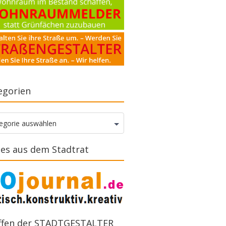
egorien
gorien
egorie auswählen
es aus dem Stadtrat
ffen der STADTGESTALTER