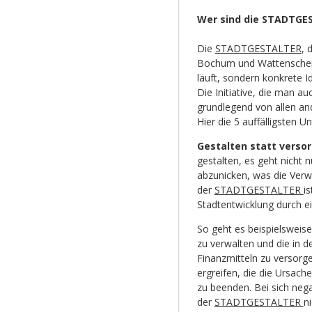
Wer sind die STADTGE
Die
STADTGESTALTER
, 
Bochum und Wattenscheid, 
läuft, sondern konkrete 
Die Initiative, die man a
grundlegend von allen an
Hier die 5 auffälligsten U
Gestalten statt verso
gestalten, es geht nicht
abzunicken, was die Verwa
der
STADTGESTALTER
is
Stadtentwicklung durch e
So geht es beispielsweis
zu verwalten und die in d
Finanzmitteln zu versorg
ergreifen, die die Ursac
zu beenden. Bei sich nega
der
STADTGESTALTER
n