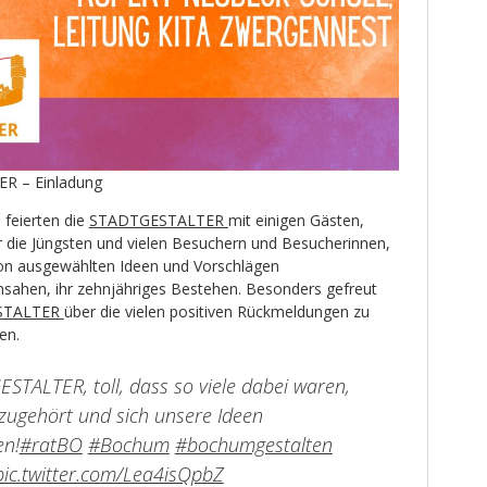
R – Einladung
feierten die
STADTGESTALTER
mit einigen Gästen,
 die Jüngsten und vielen Besuchern und Besucherinnen,
 von ausgewählten Ideen und Vorschlägen
nsahen, ihr zehnjähriges Bestehen. Besonders gefreut
STALTER
über die vielen positiven Rückmeldungen zu
en.
STALTER, toll, dass so viele dabei waren,
zugehört und sich unsere Ideen
en!
#ratBO
#Bochum
#bochumgestalten
pic.twitter.com/Lea4isQpbZ