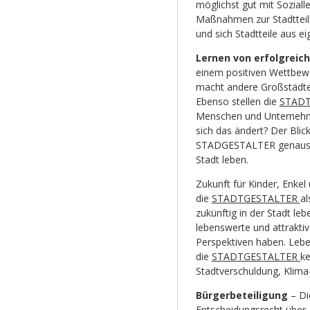
möglichst gut mit Sozial
Maßnahmen zur Stadtteile
und sich Stadtteile aus ei
Lernen von erfolgreic
einem positiven Wettbewe
macht andere Großstädte
Ebenso stellen die
STAD
Menschen und Unternehme
sich das ändert? Der Blick
STADGESTALTER genauso w
Stadt leben.
Zukunft für Kinder, Enkel
die
STADTGESTALTER
al
zukünftig in der Stadt leb
lebenswerte und attraktiv
Perspektiven haben. Lebe
die
STADTGESTALTER
ke
Stadtverschuldung, Klima
Bürgerbeteiligung
– D
Entscheidungsrecht über 