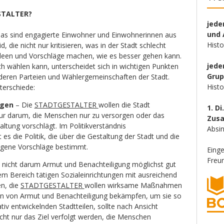
STALTER?
jede
und 
das sind engagierte Einwohner und Einwohnerinnen aus
Hist
die nicht nur kritisieren, was in der Stadt schlecht
Ideen und Vorschläge machen, wie es besser gehen kann.
jede
uch wählen kann, unterscheidet sich in wichtigen Punkten
Gru
deren Parteien und Wählergemeinschaften der Stadt.
Hist
nterschiede:
rgen
– Die
STADTGESTALTER
wollen die Stadt
1. Di
 nur darum, die Menschen nur zu versorgen oder das
Zus
ltung vorschlägt. Im Politikverständnis
Absin
t es die Politik, die über die Gestaltung der Stadt und die
igene Vorschläge bestimmt.
Eing
Freun
e nicht darum Armut und Benachteiligung möglichst gut
em Bereich tätigen Sozialeinrichtungen mit ausreichend
en, die
STADTGESTALTER
wollen wirksame Maßnahmen
hen von Armut und Benachteiligung bekämpfen, um sie so
tiv entwickelnden Stadtteilen, sollte nach Ansicht
icht nur das Ziel verfolgt werden, die Menschen