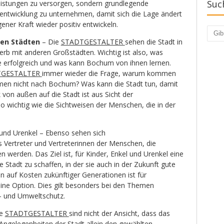
Suc
leistungen zu versorgen, sondern grundlegende
ntwicklung zu unternehmen, damit sich die Lage ändert
gener Kraft wieder positiv entwickeln.
Such
hen Städten
– Die
STADTGESTALTER
sehen die Stadt in
rb mit anderen Großstädten. Wichtig ist also, was
 erfolgreich und was kann Bochum von ihnen lernen.
TGESTALTER
immer wieder die Frage, warum kommen
n nicht nach Bochum? Was kann die Stadt tun, damit
 von außen auf die Stadt ist aus Sicht der
ichtig wie die Sichtweisen der Menschen, die in der
 und Urenkel – Ebenso sehen sich
s Vertreter und Vertreterinnen der Menschen, die
en werden. Das Ziel ist, für Kinder, Enkel und Urenkel eine
e Stadt zu schaffen, in der sie auch in der Zukunft gute
n auf Kosten zukünftiger Generationen ist für
ine Option. Dies gilt besonders bei den Themen
- und Umweltschutz.
ie
STADTGESTALTER
sind nicht der Ansicht, dass das
Angelegenheiten der Stadt allein den gewählten