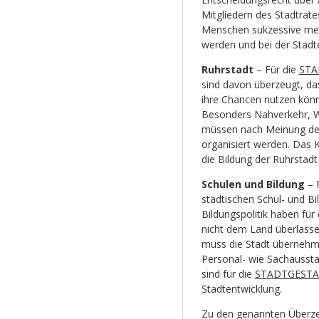
Mitgliedern des Stadtrate
Menschen sukzessive mehr
werden und bei der Stadt
Ruhrstadt
– Für die
STA
sind davon überzeugt, das
ihre Chancen nutzen kön
Besonders Nahverkehr, W
müssen nach Meinung de
organisiert werden. Das 
die Bildung der Ruhrstadt 
Schulen und Bildung
– 
städtischen Schul- und Bi
Bildungspolitik haben für
nicht dem Land überlassen
muss die Stadt übernehmen
Personal- wie Sachausst
sind für die
STADTGEST
Stadtentwicklung.
Zu den genannten Überz