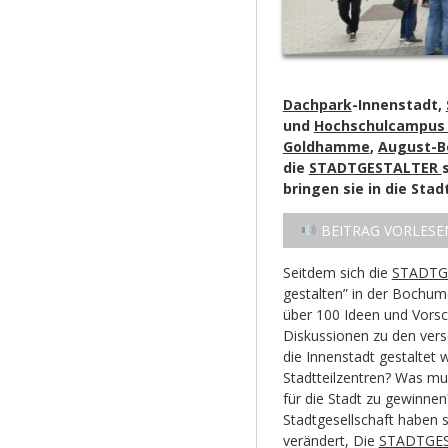
Dachpark
-Innenstadt,
und
Hochschulcampu
Goldhamme
,
August-B
die
STADTGESTALTER
bringen sie in die Stadt
BEITRAG VORLESE
Seitdem sich die
STADTG
gestalten” in der Bochum
über 100 Ideen und Vors
Diskussionen zu den vers
die Innenstadt gestaltet 
Stadtteilzentren? Was 
für die Stadt zu gewinnen
Stadtgesellschaft haben si
verändert, Die
STADTGE