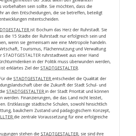
s vorbehalten sein sollte. Sie möchten, dass die
 an den Entscheidungen, die sie betreffen, beteiligt
entwicklungen mitentscheiden.
DTGESTALTER
ist Bochum das Herz der Ruhrstadt. Sie
s die 15 Städte der Ruhrstadt nur erfolgreich sein und
nen, wenn sie gemeinsam wie eine Metropole handeln.
irtschaft, Tourismus, Flächennutzung und Verwaltung
r STADTGESTALTER ruhrstadtweit aus einer Hand
Kirchturmdenken in der Politik muss überwunden werden,
ist erklärtes Ziel der
STADTGESTALTER
.
Für die
STADTGESTALTER
entscheidet die Qualität der
ldungslandschaft über die Zukunft der Stadt Schul- und
 die
STADTGESTALTER
in der Stadt Priorität und können
 werden. Finanzierungen, die das Land nicht leistet,
. Erstklassige städtische Schulen, sowohl hinsichtlich
attung, baulichem Zustand und pädagogischem Konzept,
ALLTER
die zentrale Voraussetzung für eine erfolgreiche
eugungen stehen die
STADTGESTALTER
, sie sind ihre