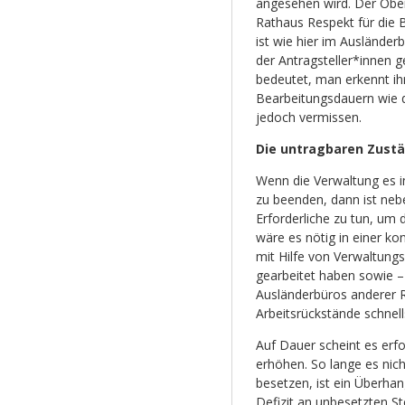
angesehen wird. Der Ober
Rathaus Respekt für die
ist wie hier im Ausländer
der Antragsteller*innen 
bedeutet, man erkennt ih
Bearbeitungsdauern wie 
jedoch vermissen.
Die untragbaren Zust
Wenn die Verwaltung es in
zu beenden, dann ist neb
Erforderliche zu tun, um 
wäre es nötig in einer k
mit Hilfe von Verwaltung
gearbeitet haben sowie –
Ausländerbüros anderer R
Arbeitsrückstände schnell
Auf Dauer scheint es erfo
erhöhen. So lange es nich
besetzen, ist ein Überha
Defizit an unbesetzten St