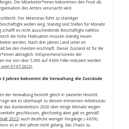
Übriges. Die Mitarbeiter*innen bekommen den Frust ab,
rganisation des Amtes verursacht wird.
schlecht. Der Aktenstau führt zu ständiger
 Beschäftigte wollen weg. Ständig sind Stellen für Monate
 schafft es nicht ausscheidende Beschäftigte nahtlos
Durch die hohe Fluktuation müssen ständig neuen
rbeitet werden. Nach drei Jahren Land unter im
ld bei den meisten erschöpft. Dieser Zustand ist für die
r*innen abträglich. Entsprechend konnte der
ren nur von über 5.300 auf 4.000 Fälle reduziert werden
vom 07.07.2022
).
h 3 Jahren bekommt die Verwaltung die Zustände
 der Verwaltung besteht gleich in zweierlei Hinsicht.
e Frage wie es überhaupt zu diesem immensen Arbeitsstau
r das Ausländerbüro 2020 über einige Monate wegen
verkehr geschlossen, gleichzeitig aber gab es gemäß
halt 2022
) auch deutliche weniger Vorgänge (-4.659).
ieso es in drei Jahren nicht gelang, das Chaos zu