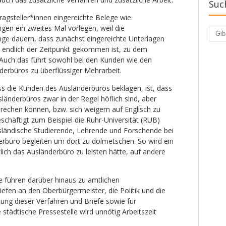
Suc
ragsteller*innen eingereichte Belege wie
n ein zweites Mal vorlegen, weil die
Such
nge dauern, dass zunächst eingereichte Unterlagen
n endlich der Zeitpunkt gekommen ist, zu dem
 Auch das führt sowohl bei den Kunden wie den
derbüros zu überflüssiger Mehrarbeit.
ss die Kunden des Ausländerbüros beklagen, ist, dass
länderbüros zwar in der Regel höflich sind, aber
sprechen können, bzw. sich weigern auf Englisch zu
chäftigt zum Beispiel die Ruhr-Universität (RUB)
usländische Studierende, Lehrende und Forschende bei
büro begleiten um dort zu dolmetschen. So wird ein
tlich das Ausländerbüro zu leisten hätte, auf andere
 führen darüber hinaus zu amtlichen
efen an den Oberbürgermeister, die Politik und die
ung dieser Verfahren und Briefe sowie für
städtische Pressestelle wird unnötig Arbeitszeit