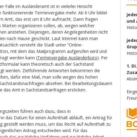
r Fälle im Ausländeramt ist in vielerlei Hinsicht
ne funktionierende Terminvergabe mehr. Ab 6 Uhr bildet
jede
em Amt, das erst um 8 Uhr aufmacht. Dann fragen
und 
s Warten organisieren sollen, ab, wegen welcher
Hist
en anstehen. Diejenigen, deren Angelegenheiten nicht
rden nach Hause geschickt. Laut Internet kann man
jede
tsächlich versteht die Stadt unter “Online-
Gru
tton, mit dem das Mailprogramm aufgerufen wird und
Hist
fragt werden kann (
Terminvergabe Ausländerbüro
). Per
ktformular kann theoretisch auch der Sachstand
1. Di
ragt werden. Zielführende Antworten bekommen die
Zus
elten, dafür eine Mail, man solle wegen des hohen
Absin
Sachstandsnachfragen absehen. Bei Bearbeitungsdauern
te das Amt in Sachstandsanfragen ersticken.
Eing
Freun
ngszeiten führen auch dazu, dass in
n das Datum für einen Aufenthalt abläuft, ein Antrag für
ng gestellt werden muss, um das Recht auf Aufenthalt zu
eigentlichen Antrag entschieden wird. Für das
ch das zusätzliche Verfahren und zusätzliche Arbeit.