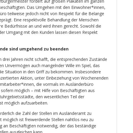
bürgermeister fordert auf großen Plakaten im ganzen
 Beschäftigten. Das Umgehen mit den Einwohner*innen,
büro teilweise jedoch nicht von Respekt für die Belange
geprägt. Eine respektvolle Behandlung der Menschen
re Bedürfnisse an und wird ihnen gerecht. Sowohl die
der Umgang mit den Kunden lassen diesen Respekt
ände sind umgehend zu beenden
 drei Jahren nicht schafft, die entsprechenden Zustände
en Unvermögen auch mangelnder Wille im Spiel, das
die Situation in den Griff zu bekommen. Insbesondere
onzertierten Aktion, unter Einbeziehung von Wochenenden
smitarbeiter*innen, die vormals im Ausländerbüro
 sofern möglich – mit Hilfe von Beschäftigten aus
uhrgebietsstädte, den wesentlichen Teil der
st möglich aufzuarbeiten.
rderlich die Zahl der Stellen im Ausländeramt zu
t möglich ist freiwerdende Stellen nahtlos neu zu
ng an Beschäftigten notwendig, der das beständige
ellen ausgleichen kann.