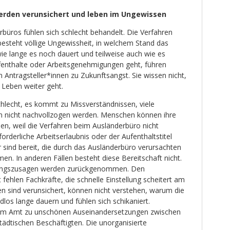
erden verunsichert und leben im Ungewissen
büros fühlen sich schlecht behandelt. Die Verfahren
esteht völlige Ungewissheit, in welchem Stand das
wie lange es noch dauert und teilweise auch wie es
enthalte oder Arbeitsgenehmigungen geht, führen
n Antragsteller*innen zu Zukunftsangst. Sie wissen nicht,
 Leben weiter geht.
hlecht, es kommt zu Missverständnissen, viele
n nicht nachvollzogen werden. Menschen können ihre
en, weil die Verfahren beim Ausländerbüro nicht
derliche Arbeitserlaubnis oder der Aufenthaltstitel
 sind bereit, die durch das Ausländerbüro verursachten
n. In anderen Fällen besteht diese Bereitschaft nicht.
gungszusagen werden zurückgenommen. Den
fehlen Fachkräfte, die schnelle Einstellung scheitert am
n sind verunsichert, können nicht verstehen, warum die
los lange dauern und fühlen sich schikaniert.
im Amt zu unschönen Auseinandersetzungen zwischen
tädtischen Beschäftigten. Die unorganisierte