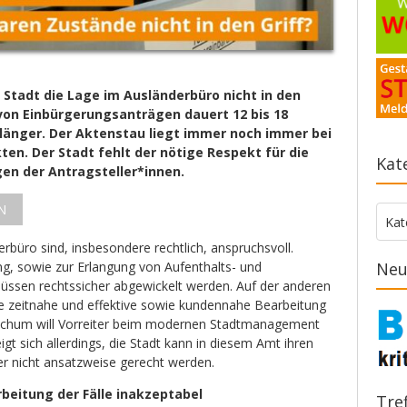
 Stadt die Lage im Ausländerbüro nicht in den
 von Einbürgerungsanträgen dauert 12 bis 18
 länger. Der Aktenstau liegt immer noch immer bei
ten. Der Stadt fehlt der nötige Respekt für die
Kat
en der Antragsteller*innen.
N
Kate
Kat
büro sind, insbesondere rechtlich, anspruchsvoll.
ng, sowie zur Erlangung von Aufenthalts- und
Neu
ssen rechtssicher abgewickelt werden. Auf der anderen
e zeitnahe und effektive sowie kundennahe Bearbeitung
ochum will Vorreiter beim modernen Stadtmanagement
igt sich allerdings, die Stadt kann in diesem Amt ihren
r nicht ansatzweise gerecht werden.
beitung der Fälle inakzeptabel
Tre