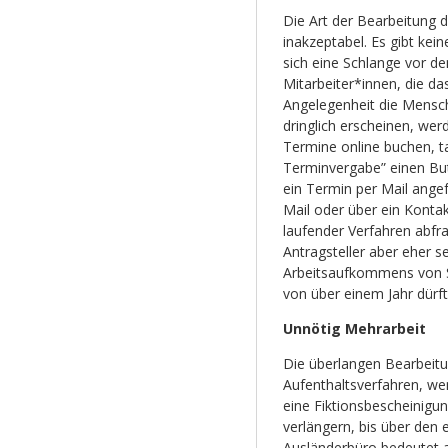
Die Art der Bearbeitung de
inakzeptabel. Es gibt kei
sich eine Schlange vor d
Mitarbeiter*innen, die da
Angelegenheit die Mensch
dringlich erscheinen, we
Termine online buchen, ta
Terminvergabe” einen Bu
ein Termin per Mail ange
Mail oder über ein Konta
laufender Verfahren abf
Antragsteller aber eher s
Arbeitsaufkommens von 
von über einem Jahr dürf
Unnötig Mehrarbeit
Die überlangen Bearbeitu
Aufenthaltsverfahren, wen
eine Fiktionsbescheinigu
verlängern, bis über den 
Ausländerbüro bedeutet au