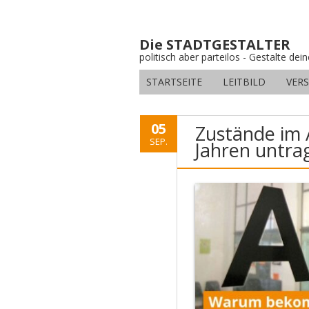
Die STADTGESTALTER
politisch aber parteilos - Gestalte dei
STARTSEITE
LEITBILD
VER
05
Zustände im A
SEP.
Jahren untra