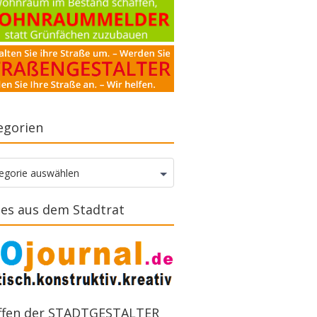
egorien
gorien
egorie auswählen
es aus dem Stadtrat
ffen der STADTGESTALTER