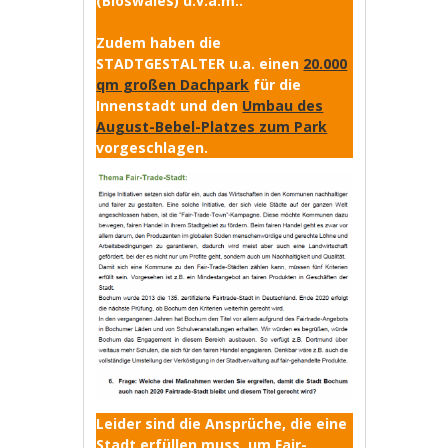
(Bioswales) u.v.a.m..
Zudem haben die
STADTGESTALTER u.a. einen
20.000
qm großen Dachpark
für die
Innenstadt und den
Umbau des
August-Bebel-Platzes zum Park
vorgeschlagen.
Leider sind die Ansprüche, die eine
Stadt erfüllen muss, um Fair-