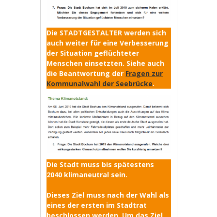
Die STADTGESTALTER werden sich
auch weiter für eine Verbesserung
der Situation geflüchteter
Menschen einsetzten. Siehe auch
die Beantwortung der
Fragen zur
Kommunalwahl der Seebrücke
.
Die Stadt muss bis spätestens
2040 klimaneutral sein.
Dieses Ziel muss nach der Wahl als
eines der ersten im Stadtrat
beschlossen werden. Um das Ziel