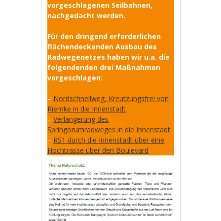
vorgeschlagenen Seilbahnen,
nachgedacht werden.
Für den dringend erforderlichen
flächendeckenden Ausbau des
Radwegenetzes haben wir u.a. die
folgendenden drei Maßnahmen
vorgeschlagen:
–
Nordschnellweg, Kreutzungsfrei von
Riemke in die Innenstadt
–
Verlängerung des
Springorumradweges in die Innenstadt
–
RS1 durch die Innenstadt über eine
Hochtrasse über den Boulevard