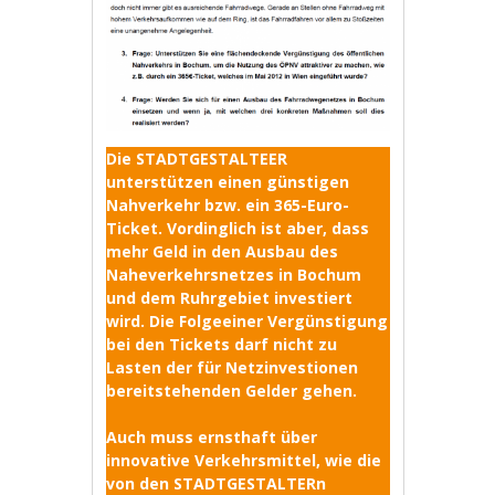
Die STADTGESTALTEER
unterstützen einen günstigen
Nahverkehr bzw. ein 365-Euro-
Ticket. Vordinglich ist aber, dass
mehr Geld in den Ausbau des
Naheverkehrsnetzes in Bochum
und dem Ruhrgebiet investiert
wird. Die Folgeeiner Vergünstigung
bei den Tickets darf nicht zu
Lasten der für Netzinvestionen
bereitstehenden Gelder gehen.
Auch muss ernsthaft über
innovative Verkehrsmittel, wie die
von den STADTGESTALTERn