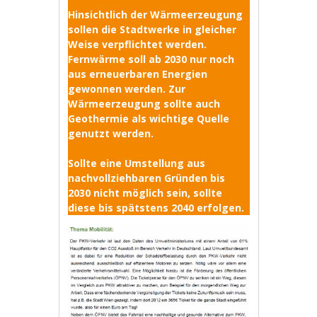
Hinsichtlich der Wärmeerzeugung
sollen die Stadtwerke in gleicher
Weise verpflichtet werden.
Fernwärme soll ab 2030 nur noch
aus erneuerbaren Energien
gewonnen werden. Zur
Wärmeerzeugung sollte auch
Geothermie als wichtige Quelle
genutzt werden.
Sollte eine Umstellung aus
nachvollziehbaren Gründen bis
2030 nicht möglich sein, sollte
diese bis spätstens 2040 erfolgen.