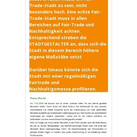
Trade-Stadt zu sein, nicht
besonders hoch. Eine echte Fair-
Trade-Stadt muss in allen
Bereichen auf Fair-Trade und
Nachhaltigkeit achten.
Entsprechend streben die
STADTGESTALTER an, dass sich die
Stadt in diesem Bereich höhere
eigene Maßstäbe setzt
Darüber hinaus könnte sich die
Stadt mit einer regelmäßigen
Fairtrade und
Nachhaltigsmesse.profilieren.