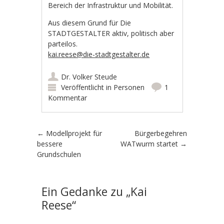
Bereich der Infrastruktur und Mobilität.
Aus diesem Grund für Die
STADTGESTALTER aktiv, politisch aber
parteilos.
kai.reese@die-stadtgestalter.de
Dr. Volker Steude
Veröffentlicht in
Personen
1
Kommentar
Artikel-Navigation
←
Modellprojekt für
Bürgerbegehren
bessere
WATwurm startet
→
Grundschulen
Ein Gedanke zu „
Kai
Reese
“